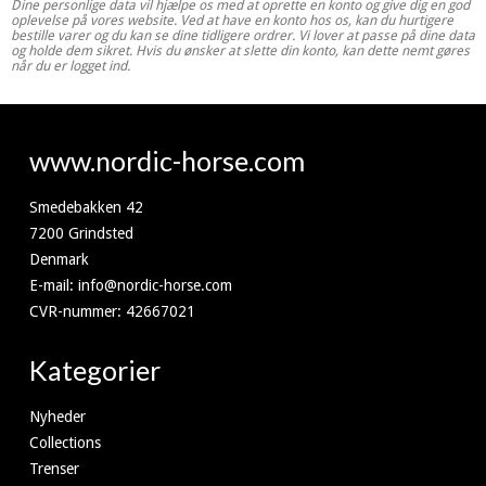
Dine personlige data vil hjælpe os med at oprette en konto og give dig en god
oplevelse på vores website. Ved at have en konto hos os, kan du hurtigere
bestille varer og du kan se dine tidligere ordrer. Vi lover at passe på dine data
og holde dem sikret. Hvis du ønsker at slette din konto, kan dette nemt gøres
når du er logget ind.
www.nordic-horse.com
Smedebakken 42
7200 Grindsted
Denmark
E-mail
:
info@nordic-horse.com
CVR-nummer
:
42667021
Kategorier
Nyheder
Collections
Trenser