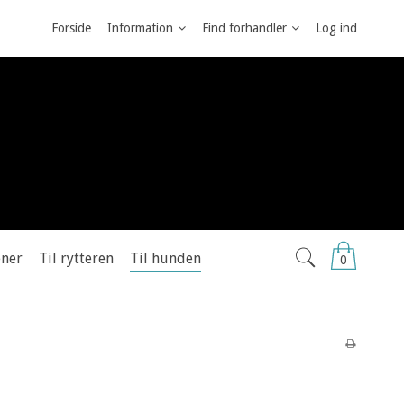
Forside
Information
Find forhandler
Log ind
ener
Til rytteren
Til hunden
0